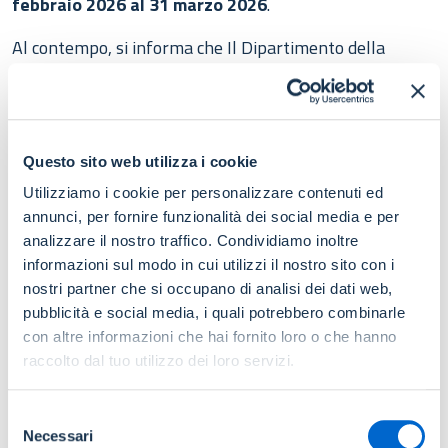
febbraio 2026 al 31 marzo 2026
.
Al contempo, si informa che Il Dipartimento della
Funzione Pubblica, a seguito delle prime verifiche sulle
domande presentate dai Comuni nell’ambito dell’Avviso
“Risorse in Comune”, ha riscontrato alcuni
errori
formali nella documentazione trasmessa
. Per
Questo sito web utilizza i cookie
prevenire l’attivazione della procedura di soccorso
Utilizziamo i cookie per personalizzare contenuti ed
istruttorio – che comporterebbe la richiesta di
annunci, per fornire funzionalità dei social media e per
integrazioni da fornire entro 5 giorni lavorativi – è
analizzare il nostro traffico. Condividiamo inoltre
stata attivata una
nuova funzionalità telematica
,
informazioni sul modo in cui utilizzi il nostro sito con i
accessibile nell’Area riservata della piattaforma Lavoro
nostri partner che si occupano di analisi dei dati web,
pubblicità e social media, i quali potrebbero combinarle
Pubblico – applicativo “Risorse in Comune”, che
con altre informazioni che hai fornito loro o che hanno
consente di correggere eventuali incongruenze
raccolto dal tuo utilizzo dei loro servizi.
riscontrate.
I Comuni beneficiari sono quindi invitati a verificare la
Selezione
Necessari
completezza della documentazione già caricata e, se
del