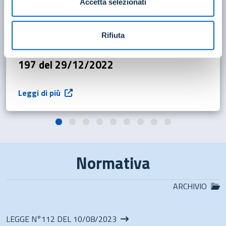
Contributo per l’anno 2026 in favore dei
Accetta selezionati
piccoli comuni diretto a sostenere gli
oneri relativi al trattamento economico
Rifiuta
per gli incarichi conferiti ai segretari
comunali, ai sensi dell’art. 1, co. 828, L. n.
197 del 29/12/2022
Leggi di più
Normativa
ARCHIVIO
LEGGE N°112 DEL 10/08/2023