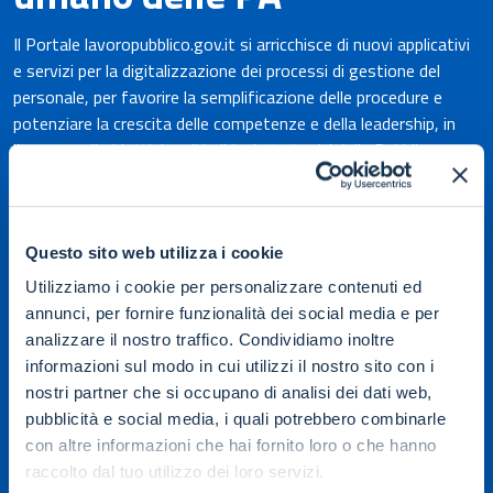
i
Il Portale lavoropubblico.gov.it si arricchisce di nuovi applicativi
I
e servizi per la digitalizzazione dei processi di gestione del
e
personale, per favorire la semplificazione delle procedure e
p
potenziare la crescita delle competenze e della leadership, in
p
linea con gli obiettivi e gli indirizzi strategici della Pubblica
li
Amministrazione. Un ecosistema aggiornato, interoperabile e
A
accessibile, per valorizzare il capitale umano della PA.
a
Questo sito web utilizza i cookie
Utilizziamo i cookie per personalizzare contenuti ed
annunci, per fornire funzionalità dei social media e per
analizzare il nostro traffico. Condividiamo inoltre
informazioni sul modo in cui utilizzi il nostro sito con i
nostri partner che si occupano di analisi dei dati web,
pubblicità e social media, i quali potrebbero combinarle
con altre informazioni che hai fornito loro o che hanno
raccolto dal tuo utilizzo dei loro servizi.