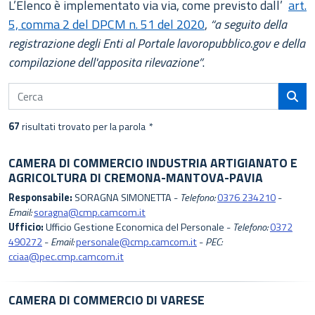
L’Elenco è implementato via via, come previsto dall’
art.
5, comma 2 del DPCM n. 51 del 2020
,
“a seguito della
registrazione degli Enti al Portale lavoropubblico.gov e della
compilazione dell'apposita rilevazione”
.
67
risultati trovato per la parola
*
CAMERA DI COMMERCIO INDUSTRIA ARTIGIANATO E
AGRICOLTURA DI CREMONA-MANTOVA-PAVIA
Responsabile:
SORAGNA SIMONETTA -
Telefono:
0376 234210
-
Email:
soragna@cmp.camcom.it
Ufficio:
Ufficio Gestione Economica del Personale -
Telefono:
0372
490272
-
Email:
personale@cmp.camcom.it
-
PEC:
cciaa@pec.cmp.camcom.it
CAMERA DI COMMERCIO DI VARESE