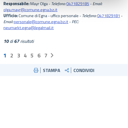
Responsabile:
Mayr Olga -
Telefono:
0471829185
-
Email:
olga.mayr@comune.egna.bz.it
Ufficio:
Comune di Egna - uffico personale -
Telefono:
0471829181
-
Email:
personale@comune.egna.bz.it
-
PEC:
neumarkt.egna@legalmail.it
10
di
67
risultati
(current)
1
2
3
4
5
6
7
STAMPA
CONDIVIDI