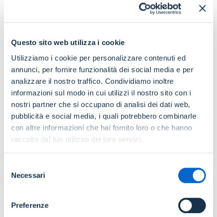
cciaa@pec.comolecco.camcom.it
CAMERA DI COMMERCIO DI FIRENZE
Questo sito web utilizza i cookie
Responsabile:
TESI MARIA -
Telefono:
055-2392227
-
Email:
Utilizziamo i cookie per personalizzare contenuti ed
personale@fi.camcom.it
Ufficio:
UO Trattamento economico e previdenziale del personale -
annunci, per fornire funzionalità dei social media e per
Telefono:
055-2392132
-
Email:
PERSONALE@FI.CAMCOM.IT
-
PEC:
analizzare il nostro traffico. Condividiamo inoltre
cciaa.firenze@fi.legalmail.camcom.it
informazioni sul modo in cui utilizzi il nostro sito con i
nostri partner che si occupano di analisi dei dati web,
pubblicità e social media, i quali potrebbero combinarle
APPIANO SULLA STRADA DEL VINO
con altre informazioni che hai fornito loro o che hanno
Responsabile:
WOHLGEMUTH SABINE -
Telefono:
0471667543
-
raccolto dal tuo utilizzo dei loro servizi.
Email:
sabine.wohlgemuth@eppan.eu
Ufficio:
Area di servizio 0.3 Personale -
Telefono:
0471667543
-
Email:
personale@appiano.eu
-
PEC:
eppan.appiano@legalmail.it
Selezione
Necessari
del
consenso
CAMERA DI COMMERCIO DI CAGLIARI - ORISTANO
Preferenze
Responsabile:
PORCU SERAFINA -
Telefono:
0783/2143220
-
Email: