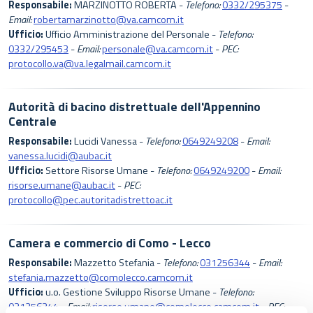
Responsabile:
MARZINOTTO ROBERTA -
Telefono:
0332/295375
-
Email:
robertamarzinotto@va.camcom.it
Ufficio:
Ufficio Amministrazione del Personale -
Telefono:
0332/295453
-
Email:
personale@va.camcom.it
-
PEC:
protocollo.va@va.legalmail.camcom.it
Autorità di bacino distrettuale dell'Appennino
Centrale
Responsabile:
Lucidi Vanessa -
Telefono:
0649249208
-
Email:
vanessa.lucidi@aubac.it
Ufficio:
Settore Risorse Umane -
Telefono:
0649249200
-
Email:
risorse.umane@aubac.it
-
PEC:
protocollo@pec.autoritadistrettoac.it
Camera e commercio di Como - Lecco
Responsabile:
Mazzetto Stefania -
Telefono:
031256344
-
Email:
stefania.mazzetto@comolecco.camcom.it
Ufficio:
u.o. Gestione Sviluppo Risorse Umane -
Telefono:
031256344
-
Email:
risorse.umane@comolecco.camcom.it
-
PEC: