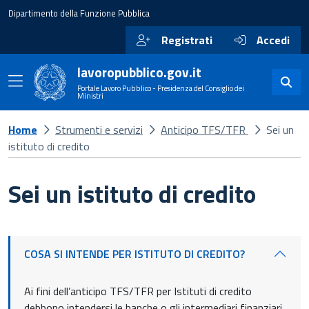
Dipartimento della Funzione Pubblica
Registrati
Accedi
lavoropubblico.gov.it
Portale Lavoro Pubblico - Presidenza del Consiglio dei
Ministri
Home
Strumenti e servizi
Anticipo TFS/TFR
Sei un
istituto di credito
Sei un istituto di credito
COSA SI INTENDE PER ISTITUTO DI CREDITO?
Ai fini dell’anticipo TFS/TFR per Istituti di credito
debbono intendersi le banche o gli intermediari finanziari