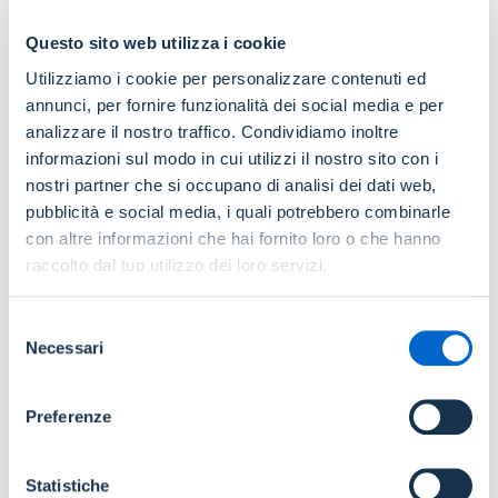
Questo sito web utilizza i cookie
COSA SUCCEDE IN CASO DI DOMANDA DI
ESTINZIONE ANTICIPATA TFS/TFR?
Utilizziamo i cookie per personalizzare contenuti ed
annunci, per fornire funzionalità dei social media e per
analizzare il nostro traffico. Condividiamo inoltre
COME RECEDERE DALL'ACCORDO QUADRO
informazioni sul modo in cui utilizzi il nostro sito con i
nostri partner che si occupano di analisi dei dati web,
pubblicità e social media, i quali potrebbero combinarle
IN FASE DL ADESIONE ALL'ACCORDO QUADRO GLI
ISTITUTI DL CREDITO POSSONO INDICARE
con altre informazioni che hai fornito loro o che hanno
INDIRIZZI PEC AGGIUNTIVI, OLTRE A QUELLO DEL
raccolto dal tuo utilizzo dei loro servizi.
RESPONSABILE DEL PROCEDIMENTO DL ANTICIPO
TFS/TFR
Selezione
Necessari
del
L'ISTITUTO DL CREDITO CHE HA ADERITO
consenso
ALL'ACCORDO QUADRO PRIMA DELLA MESSA IN
Preferenze
LINEA DELLA MODIFICA CHE PERMETTE
L'INSERIMENTO DL INDIRIZZI PEC AGGIUNTIVI
RISPETTO A QUELLO DEL RESPONSABILE DEL
PROCEDIMENTO, COME PUÒ COMUNICARE GLI
Statistiche