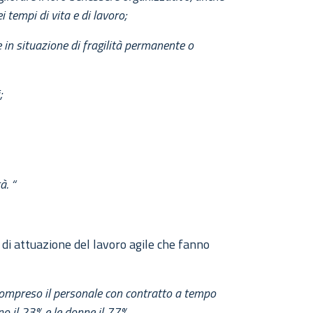
i tempi di vita e di lavoro;
 in situazione di fragilità permanente o
;
à. “
 di attuazione del lavoro agile che fanno
 compreso il personale con contratto a tempo
o il 23% e le donne il 77%.