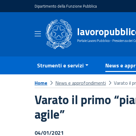
Dipartimento della Funzione Pubblica
lavoropubblic
Portale Lavoro Pubblico - Presidenza del Co
Strumenti e servizi
News e appr
Home
News e approfondimenti
Varato il p
Varato il primo “pi
agile”
04/01/2021